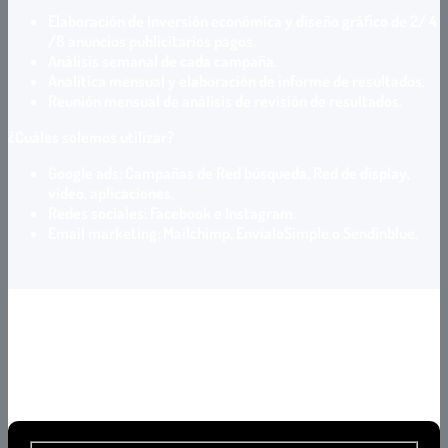
Elaboración de inversión económica y diseño gráfico de 2/ 4
/8 anuncios publicitarios pagos.
Análisis semanal de cada campaña.
Analítica mensual y elaboración de informe de resultados.
Reunión mensual de análisis de revisión de resultados.
¿Cuáles solemos utilizar?
Google ads: Campañas de Red búsqueda, Red de display,
video, aplicaciones.
Redes sociales: Facebook e Instagram.
Email marketing: Mailchimp, EnvialoSimple o Sendinblue.
Completá tus datos para recibir tu asesoría
gratuita.