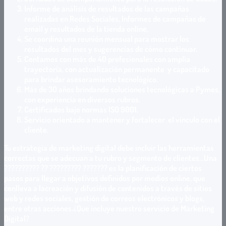
Informe de análisis de resultados de las campañas
realizadas en Redes Sociales, Informes de campañas de
email y resultados de la tienda online.
Se coordina una reunión mensual para mostrar los
resultados del mes y sugerencias de cómo continuar.
Contamos con más de 40 profesionales con amplia
trayectoria, con actualización permanente y capacitado
para brindar asesoramiento tecnológico.
Más de 30 años brindando soluciones tecnológicas a Pymes,
con experiencia en diversos rubros.
Certificados bajo normas ISO 9001.
Servicio orientado a mantener y fortalecer el vínculo con el
cliente.
Tu estrategia de marketing digital debe incluir las herramientas
correctas que se adecuan a tu rubro y segmento de clientes…Una
?????????? ?? ????????? ??????? es la planificación de ciertos
pasos para llegar a objetivos definidos por medios online, que
conlleva a lacreación y difusión de contenidos a través de sitios
web y redes sociales, gestión de correos electrónicos y blogs,
entre otras acciones.¿Que incluye nuestro servicio de Marketing
Digital?