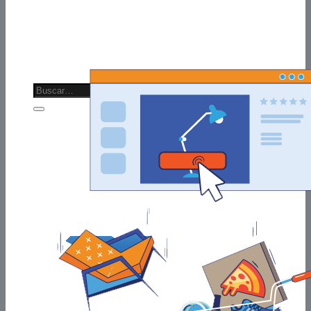
COMMERCE
Software
Quiero una propuesta gratis
Asistencia Comercial
CAPACITACIONES
PROFESIONALES IT
PROFESIONALES NO IT
Buscar
por:
0
Carrito
No hay productos en el carrito.