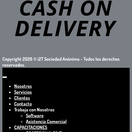
D
Copyright 2026 ©
i2T Sociedad Anónima - Todos los derechos
reservados.
Nosotros
Servicios
Clientes
Contacto
Trabaja con Nosotros
Software
Asistencia Comercial
CAPACITACIONES