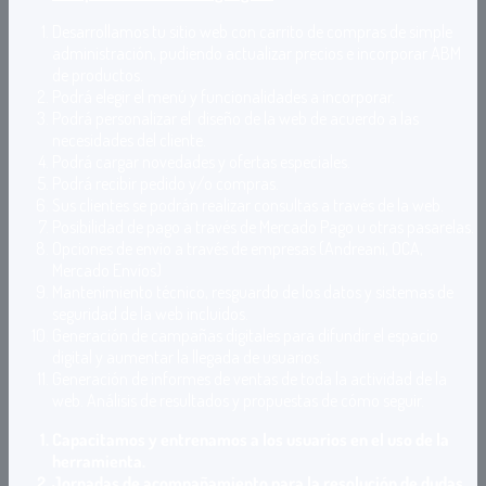
Desarrollamos tu sitio web con carrito de compras de simple
administración, pudiendo actualizar precios e incorporar ABM
de productos.
Podrá elegir el menú y funcionalidades a incorporar.
Podrá personalizar el diseño de la web de acuerdo a las
necesidades del cliente.
Podrá cargar novedades y ofertas especiales.
Podrá recibir pedido y/o compras.
Sus clientes se podrán realizar consultas a través de la web.
Posibilidad de pago a través de Mercado Pago u otras pasarelas.
Opciones de envío a través de empresas (Andreani, OCA,
Mercado Envíos)
Mantenimiento técnico, resguardo de los datos y sistemas de
seguridad de la web incluidos.
Generación de campañas digitales para difundir el espacio
digital y aumentar la llegada de usuarios.
Generación de informes de ventas de toda la actividad de la
web. Análisis de resultados y propuestas de cómo seguir.
Capacitamos y entrenamos a los usuarios en el uso de la
herramienta.
Jornadas de acompañamiento para la resolución de dudas.