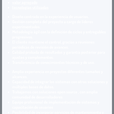
valor agregado
tecnologías utilizadas
Diseño centrado en la experiencia de usuarios.
Gestión completa del proyecto a cargo de líderes
experimentados.
Metodología ágil con la definición de ciclos y entregables
progresivos.
El cliente mantiene el control, gracias a reuniones
periódicas de revisión de avances.
Calidad probada de resultados y garantía posterior para
ajustes y complementos.
Transferencia de conocimientos técnicos y de uso.
Amplia experiencia en proyectos diferentes tamaños y
alcances.
Capacidad de integrar los sistemas con otras soluciones y
múltiples bases de datos.
Trabajamos con soluciones open source , con amplia
comunidad de desarrolladores
Equipo profesional de implementación de sistemas y
capacitación de usuarios
Posibilidad de incorporar servicios de mantenimiento y