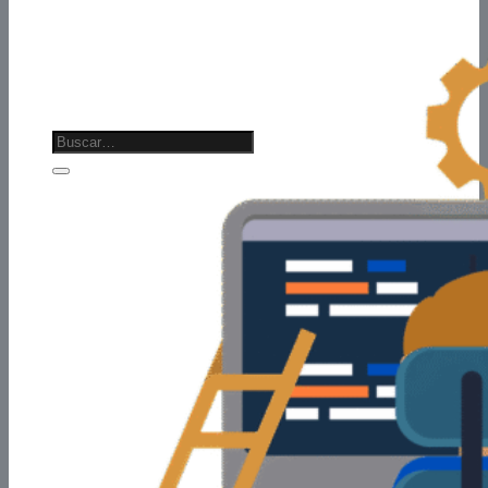
Software
CONTACTO
Asistencia Comercial
CAPACITACIONES
PROFESIONALES IT
PROFESIONALES NO IT
Buscar
por:
0
Carrito
No hay productos en el carrito.