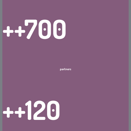
+
+700
partners
+
+120