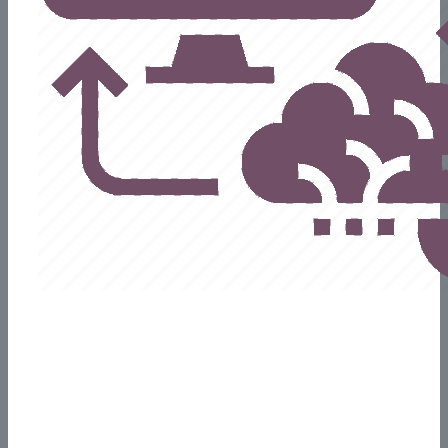
Abono Mensual
Servicio de Soporte y asistencia a usuarios para la atención de
dudas o consultas.
Mantenimiento Técnico por el a
lojamiento
de servidor en la nube, auditorías de seguridad y respaldo de
datos diarios.