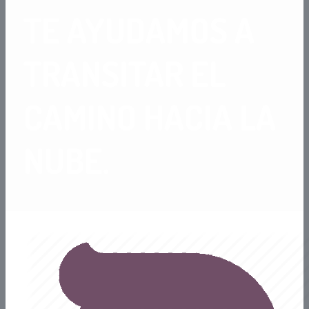
TE AYUDAMOS A
TRANSITAR EL
CAMINO HACIA LA
NUBE.
Implementa O
doo v14, el software de gestión
empresarial más utilizado en el mundo.