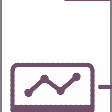
Capacitaciones
Brindamos capacitaciones hacia usuarios claves o finales sobre
el manejo del sistemas y de los modulos de Odoo.
Posteriormente aseguramos mediante una asistencia de
puesta en marcha el uso correcto de la herramienta.