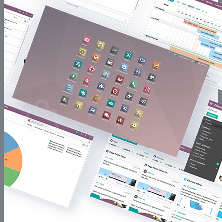
Software
Asistencia Comercial
CAPACITACIONES
PROFESIONALES IT
PROFESIONALES NO IT
Buscar
por:
0
Carrito
No hay productos en el carrito.