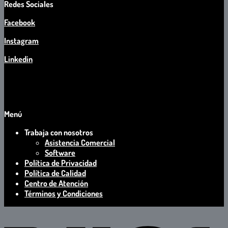
Redes Sociales
Facebook
Instagram
Linkedin
Menú
Trabaja con nosotros
Asistencia Comercial
Software
Política de Privacidad
Política de Calidad
Centro de Atención
Términos y Condiciones
V