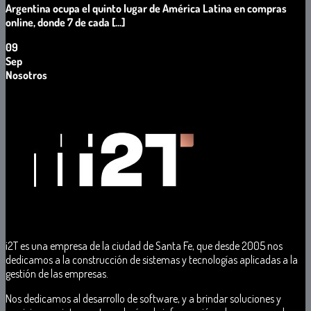
Argentina ocupa el quinto lugar de América Latina en compras
online, donde 7 de cada [...]
09
Sep
Nosotros
i2T
es
una
empresa de
la
ciudad
de
Santa
Fe
, que desde 2005 nos
dedicamos a la
construcción
d
e
sistemas
y
tecnologías
aplicadas
a
la
gestión
de
las empresas
.
Nos dedicamos a
l
desarrollo
d
e
software
,
y
a
brindar
solucione
s y