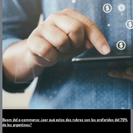
Software
Asistencia Comercial
CAPACITACIONES
PROFESIONALES IT
PROFESIONALES NO IT
Buscar
por:
0
Carrito
No hay productos en el carrito.
Boom del e-commerce: ¿por qué estos dos rubros son los preferidos del 70%
de los argentinos?