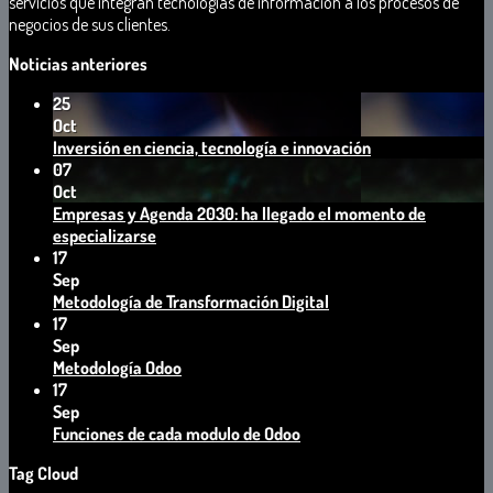
servicio
s qu
e
integran
tecnologías
d
e
información a los procesos de
negocios
de
sus
clientes
.
Noticias anteriores
25
Oct
No
Inversión en ciencia, tecnología e innovación
hay
07
comentarios
Oct
en
Empresas y Agenda 2030: ha llegado el momento de
Inversión
No
especializarse
en
hay
17
ciencia,
comentarios
Sep
en
tecnología
No
Metodología de Transformación Digital
Empresas
e
hay
17
y
innovación
comentarios
Sep
Agenda
en
No
Metodología Odoo
2030:
Metodología
hay
17
ha
de
comentarios
Sep
llegado
en
Transformación
No
Funciones de cada modulo de Odoo
el
Metodología
Digital
hay
Tag Cloud
momento
Odoo
comentarios