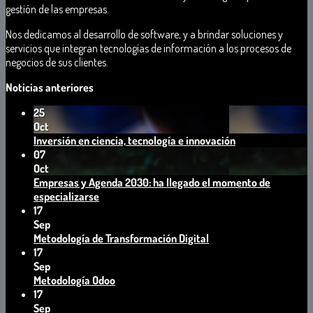
gestión
de
las empresas
.
Nos dedicamos a
l
desarrollo
d
e
software
,
y
a
brindar
solucione
s y
servicio
s qu
e
integran
tecnologías
d
e
información a los procesos de
negocios
de
sus
clientes
.
Noticias anteriores
25
Oct
No
Inversión en ciencia, tecnología e innovación
hay
07
comentarios
Oct
en
Empresas y Agenda 2030: ha llegado el momento de
Inversión
No
especializarse
en
hay
17
ciencia,
comentarios
Sep
en
tecnología
No
Metodología de Transformación Digital
Empresas
e
hay
17
y
innovación
comentarios
Sep
Agenda
en
No
Metodología Odoo
2030:
Metodología
hay
17
ha
de
comentarios
Sep