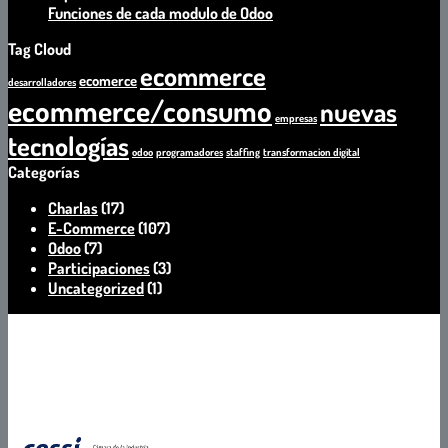
llegado
en
Transformación
No
Funciones de cada modulo de Odoo
el
Metodología
Digital
hay
Tag Cloud
momento
Odoo
comentarios
ecommerce
de
en
ecomerce
desarrolladores
especializarse
Funciones
ecommerce/consumo
nuevas
de
empresas
cada
tecnologías
modulo
odoo
programadores
staffing
transformacion digital
de
Categorías
Odoo
Charlas
(17)
E-Commerce
(107)
Odoo
(7)
Participaciones
(3)
Uncategorized
(1)
Miembros de
Partner Certificado
Certificados en