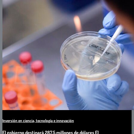
Software
Asistencia Comercial
CAPACITACIONES
PROFESIONALES IT
PROFESIONALES NO IT
Buscar
por:
0
Carrito
No hay productos en el carrito.
Inversión en ciencia, tecnología e innovación
El gobierno destinará 287,5 millones de dólares El