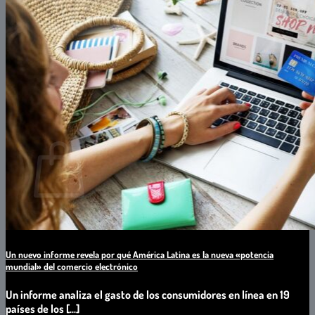
Software
Asistencia Comercial
CAPACITACIONES
PROFESIONALES IT
PROFESIONALES NO IT
Buscar
por:
0
Carrito
No hay productos en el carrito.
Un nuevo informe revela por qué América Latina es la nueva «potencia
mundial» del comercio electrónico
Un informe analiza el gasto de los consumidores en línea en 19
países de los [...]