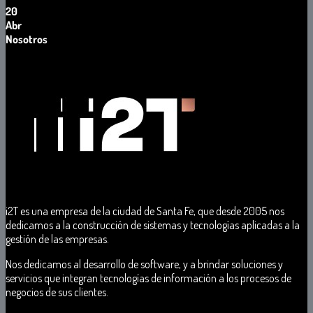
20
Abr
Nosotros
i2T
es
una
empresa de
la
ciudad
de
Santa
Fe
, que desde 2005 nos
dedicamos a la
construcción
d
e
sistemas
y
tecnologías
aplicadas
a
la
gestión
de
las empresas
.
Nos dedicamos a
l
desarrollo
d
e
software
,
y
a
brindar
solucione
s y
servicio
s qu
e
integran
tecnologías
d
e
información a los procesos de
negocios
de
sus
clientes
.