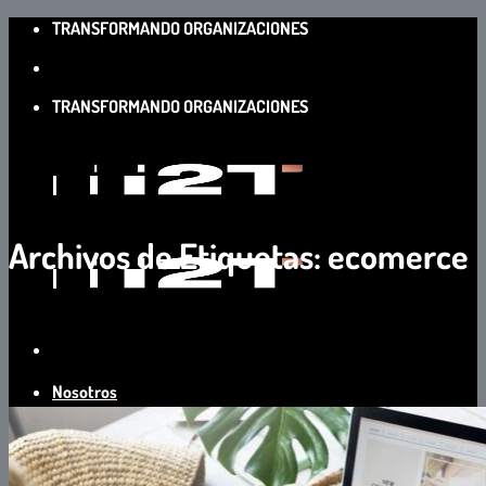
Saltar
TRANSFORMANDO ORGANIZACIONES
al
contenido
TRANSFORMANDO ORGANIZACIONES
Archivos de Etiquetas:
ecomerce
Nosotros
Servicios
Clientes
Contacto
Trabaja con Nosotros