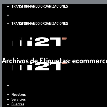
Saltar
TRANSFORMANDO ORGANIZACIONES
al
contenido
TRANSFORMANDO ORGANIZACIONES
Archivos de Etiquetas:
ecommerc
Nosotros
Servicios
Clientes