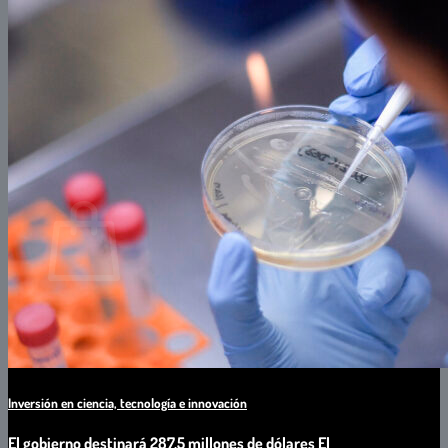
Software
Asistencia Comercial
CAPACITACIONES
PROFESIONALES IT
PROFESIONALES NO IT
Buscar
por:
0
Carrito
No hay productos en el carrito.
Inversión en ciencia, tecnología e innovación
El gobierno destinará 287,5 millones de dólares El