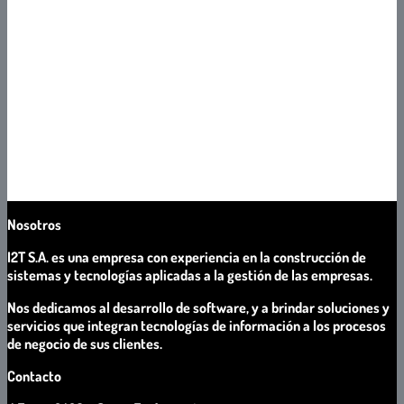
Alcance del Sistema de Gestión de la Calidad
Prestación de servicios de Comercialización, investigación y
desarrollo, análisis, diseño, programación, integración, testing,
delivery, implementación, asistencia al cliente, operación y
mantenimiento de Software a medida y productos de Software
propios y de terceros.
Prestación de servicios de producción de Software mediante la
asignación de recursos humanos de TI, según especificaciones del
cliente.
Nosotros
I2T S.A. es una empresa con experiencia en la construcción de
sistemas y tecnologías aplicadas a la gestión de las empresas.
Nos dedicamos al desarrollo de software, y a brindar soluciones y
servicios que integran tecnologías de información a los procesos
de negocio de sus clientes.
Contacto