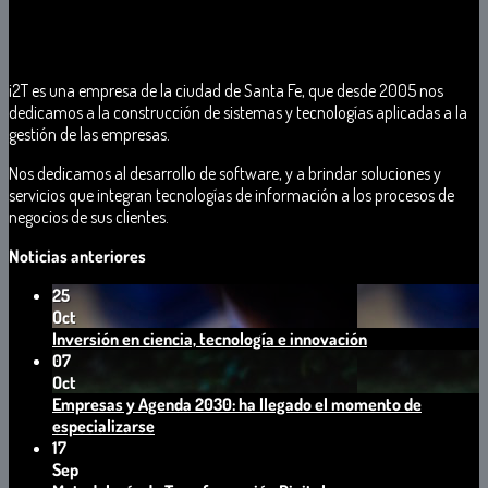
i2T
es
una
empresa de
la
ciudad
de
Santa
Fe
, que desde 2005 nos
dedicamos a la
construcción
d
e
sistemas
y
tecnologías
aplicadas
a
la
gestión
de
las empresas
.
Nos dedicamos a
l
desarrollo
d
e
software
,
y
a
brindar
solucione
s y
servicio
s qu
e
integran
tecnologías
d
e
información a los procesos de
negocios
de
sus
clientes
.
Noticias anteriores
25
Oct
No
Inversión en ciencia, tecnología e innovación
hay
07
comentarios
Oct
en
Empresas y Agenda 2030: ha llegado el momento de
Inversión
No
especializarse
en
hay
17
ciencia,
comentarios
Sep